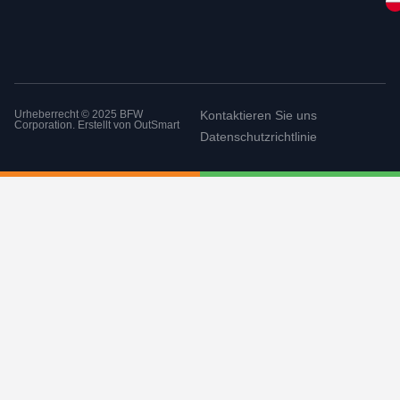
Urheberrecht © 2025 BFW
Kontaktieren Sie uns
Corporation. Erstellt von
OutSmart
Datenschutzrichtlinie