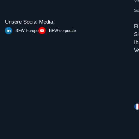
Ve
So
Unsere Social Media
F
BFW Europe
BFW corporate
Si
Ih
Ve