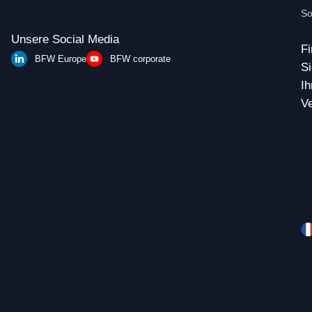
So
Unsere Social Media
F
BFW Europe
BFW corporate
Si
Ih
Ve