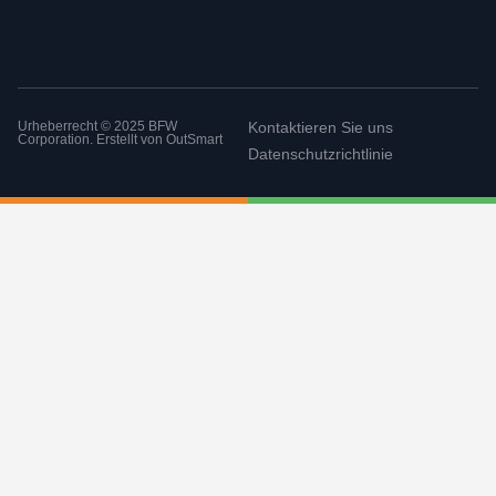
Urheberrecht © 2025 BFW
Kontaktieren Sie uns
Corporation. Erstellt von
OutSmart
Datenschutzrichtlinie