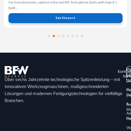
When production schedules are tight, delivery predictability isn’t a “nice to
ha...
See the post
1
2
3
4
5
6
7
8
P
Kontak
L
Ve
Sie 
Über sechs Jahrzehnte technologische Spitzenleistung – mit
(
Um
Li
innovativen Werkzeugmaschinen, maßgeschneiderten
Ho
Fo
Lösungen und modernen Fertigungstechnologien für vielfältige
(
Fe
Branchen.
5-
Au
Me
Ad
Ho
Fe
Ve