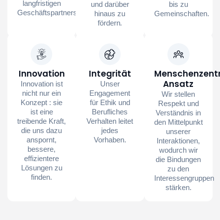
langfristigen
und darüber
bis zu
Geschäftspartnerschaften.
hinaus zu
Gemeinschaften.
fördern
.
Innovation
Integrität
Menschenzentr
Ansatz
Innovation ist
Unser
nicht nur ein
Engagement
Wir stellen
Konzept : sie
für Ethik und
Respekt und
ist eine
Berufliches
Verständnis in
treibende Kraft,
Verhalten leitet
den Mittelpunkt
die uns dazu
jedes
unserer
anspornt,
Vorhaben.
Interaktionen,
bessere,
wodurch wir
effizientere
die Bindungen
Lösungen zu
zu den
finden.
Interessengruppen
stärken.