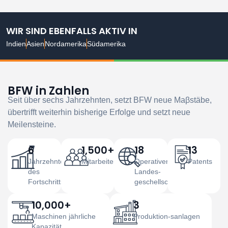
WIR SIND EBENFALLS AKTIV IN
Indien
Asien
Nordamerika
Südamerika
BFW in Zahlen
Seit über sechs Jahrzehnten, setzt BFW neue Maβstäbe,
übertrifft weiterhin bisherige Erfolge und setzt neue
Meilensteine.
6
1,500+
18
13
Jahrzehnte
Mitarbeiter
Operativen
Patents
des
Landes-
Fortschritts
geschellschaften
10,000+
3
Maschinen jährliche
Produktion-sanlagen
Kapazität