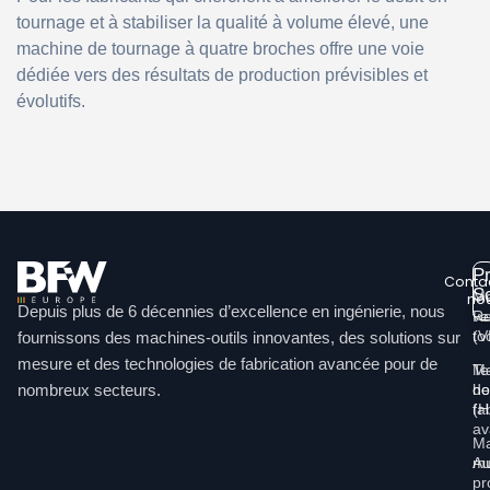
tournage et à stabiliser la qualité à volume élevé, une
machine de tournage à quatre broches offre une voie
dédiée vers des résultats de production prévisibles et
évolutifs.
Pr
Conta
So
Ma
no
Depuis plus de 6 décennies d’excellence en ingénierie, nous
ve
Re
Li
(
to
fournissons des machines-outils innovantes, des solutions sur
mesure et des technologies de fabrication avancée pour de
Ma
Te
nombreux secteurs.
ho
de
(
fa
av
Ma
mu
Au
pr