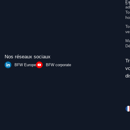
Fa
5 
ad
To
ho
To
ve
Ma
Dé
Nos réseaux sociaux
T
BFW Europe
BFW corporate
vo
di