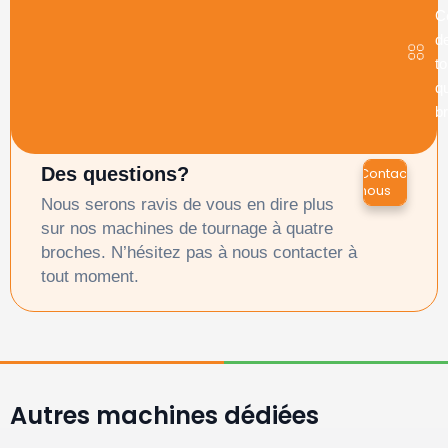
C
d
t
qu
b
Des questions?
Contactez-
nous
Nous serons ravis de vous en dire plus
sur nos machines de tournage à quatre
broches. N’hésitez pas à nous contacter à
tout moment.
Autres machines dédiées