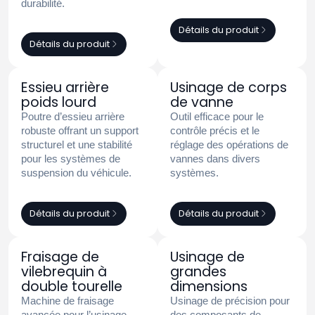
durabilité.
Détails du produit
Détails du produit
Essieu arrière
Usinage de corps
poids lourd
de vanne
Poutre d’essieu arrière
Outil efficace pour le
robuste offrant un support
contrôle précis et le
structurel et une stabilité
réglage des opérations de
pour les systèmes de
vannes dans divers
suspension du véhicule.
systèmes.
Détails du produit
Détails du produit
Fraisage de
Usinage de
vilebrequin à
grandes
double tourelle
dimensions
Machine de fraisage
Usinage de précision pour
avancée pour l’usinage
des composants de