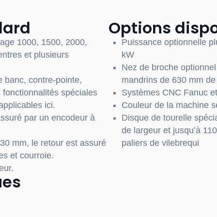
dard
Options disp
nage 1000, 1500, 2000,
Puissance optionnelle p
ntres et plusieurs
kW
Nez de broche optionnel
 banc, contre-pointe,
mandrins de 630 mm de
 fonctionnalités spéciales
Systèmes CNC Fanuc et
pplicables ici.
Couleur de la machine s
 assuré par un encodeur à
Disque de tourelle spéci
de largeur et jusqu’à 11
30 mm, le retour est assuré
paliers de vilebrequi
s et courroie.
eur.
ues