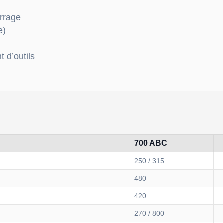
errage
e)
t d’outils
700 ABC
250 / 315
480
420
270 / 800