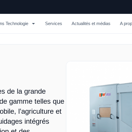
ons Technologie
Services
Actualités et médias
A pro
es de la grande
 de gamme telles que
ile, l’agriculture et
uidages intégrés
ion et des