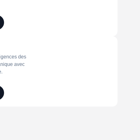
igences des
anique avec
e.