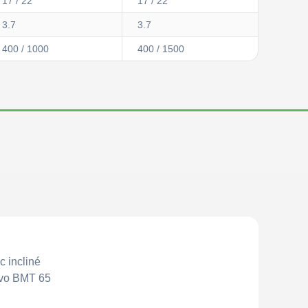
17 / 22
17 / 22
3.7
3.7
400 / 1000
400 / 1500
c incliné
rvo BMT 65