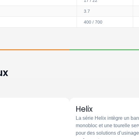
17 / 22
3.7
400 / 700
ux
Helix
La série Helix intègre un ban
monobloc et une tourelle se
pour des solutions d’usinage