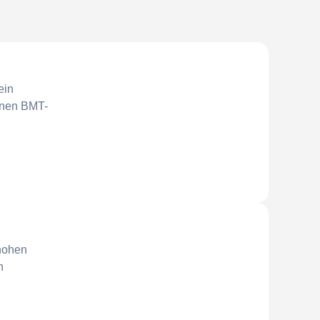
ein
einen BMT-
 hohen
n