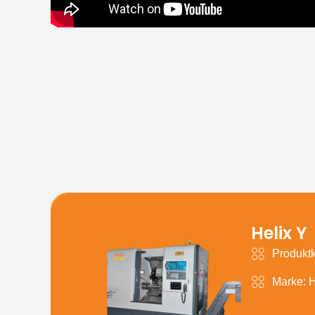
Helix Y
Produktk
Marke: H