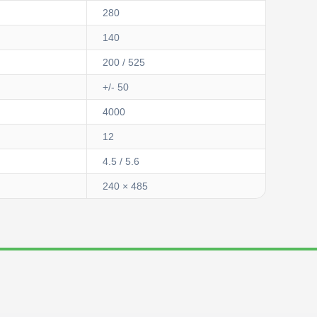
280
140
200 / 525
+/- 50
4000
12
4.5 / 5.6
240 × 485