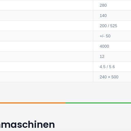
280
140
200 / 525
+/- 50
4000
12
4.5 / 5.6
240 × 500
ehmaschinen