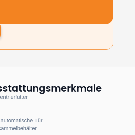
usstattungsmerkmale
ntrierfutter
 automatische Tür
sammelbehälter