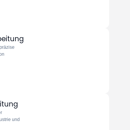
beitung
 präzise
on
itung
r
strie und