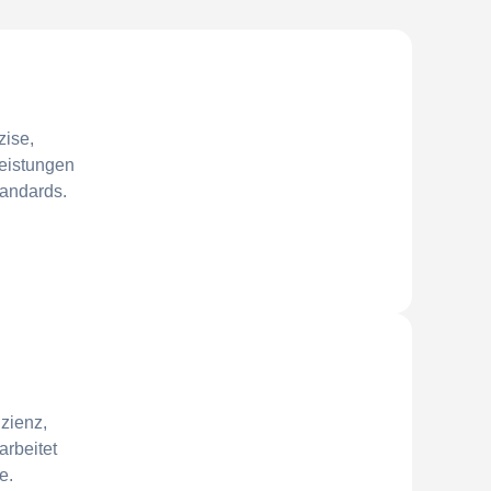
zise,
Leistungen
andards.
izienz,
arbeitet
e.