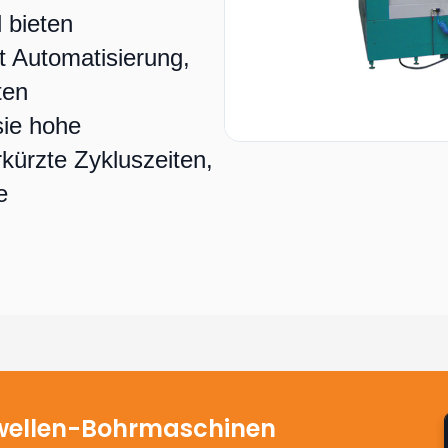
 bieten
t Automatisierung,
ten
ie hohe
kürzte Zykluszeiten,
e
wellen-Bohrmaschinen