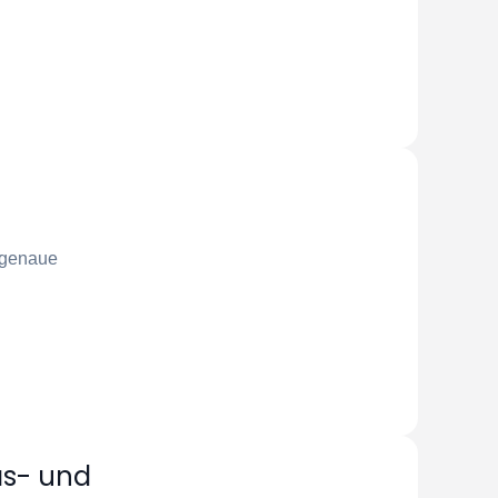
 genaue
äs- und