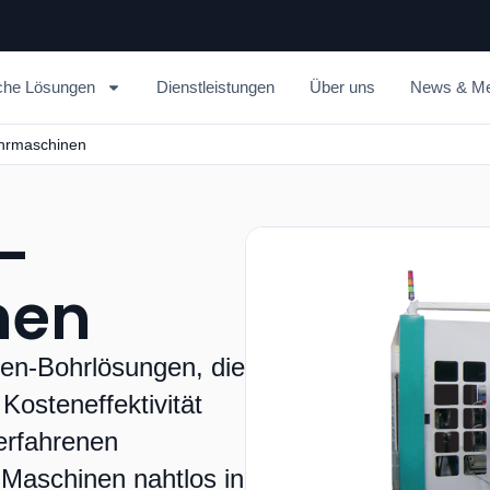
che Lösungen
Dienstleistungen
Über uns
News & Me
ohrmaschinen
-
nen
ellen-Bohrlösungen, die
 Kosteneffektivität
 erfahrenen
 Maschinen nahtlos in