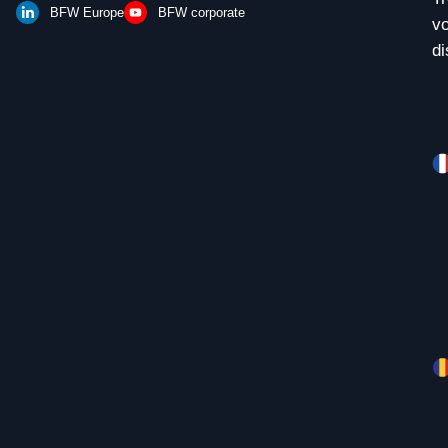
BFW Europe
BFW corporate
vo
di