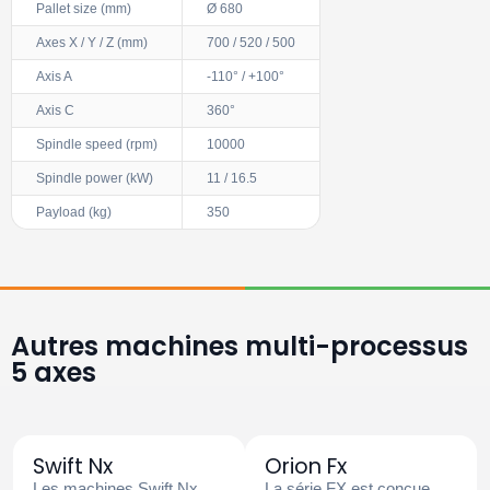
Pallet size (mm)
Ø 680
Axes X / Y / Z (mm)
700 / 520 / 500
Axis A
-110° / +100°
Axis C
360°
Spindle speed (rpm)
10000
Spindle power (kW)
11 / 16.5
Payload (kg)
350
Autres machines multi-processus
5 axes
Swift Nx
Orion Fx
Les machines Swift Nx
La série FX est conçue