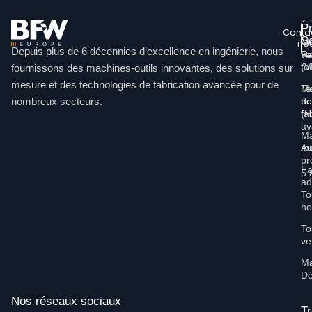
Pr
Conta
So
Ma
no
Depuis plus de 6 décennies d’excellence en ingénierie, nous
ve
Re
Li
(
to
fournissons des machines-outils innovantes, des solutions sur
mesure et des technologies de fabrication avancée pour de
Ma
Te
nombreux secteurs.
ho
de
(
fa
av
Ma
mu
Au
pr
Fa
5 
ad
To
ho
To
ve
Ma
Dé
Nos réseaux sociaux
T