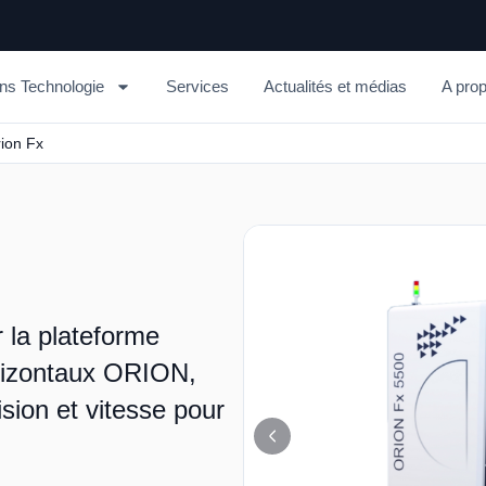
ons Technologie
Services
Actualités et médias
A pro
ion Fx
 la plateforme
rizontaux ORION,
ision et vitesse pour