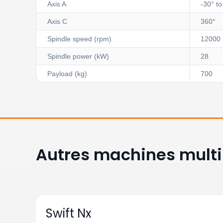
Axis A
-30° t
Axis C
360°
Spindle speed (rpm)
12000
Spindle power (kW)
28
Payload (kg)
700
Autres machines multi
Swift Nx