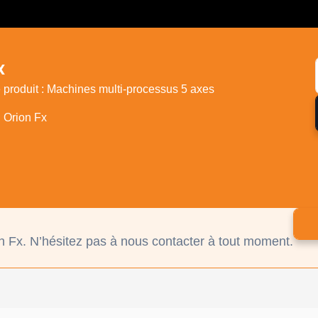
x
e produit : Machines multi-processus 5 axes
 Orion Fx
n Fx. N’hésitez pas à nous contacter à tout moment.