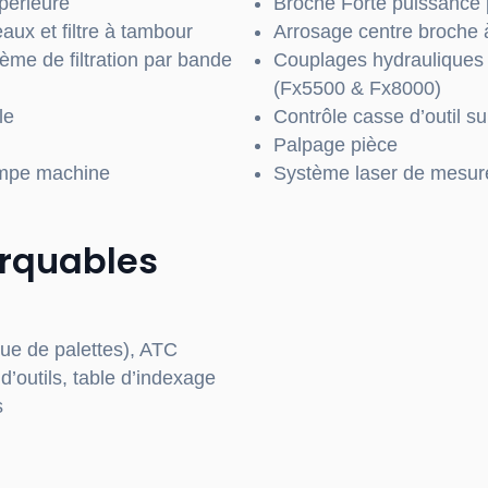
périeure
Broche
Forte puissance
ux et filtre à tambour
Arrosage centre broche
ème de filtration par bande
Couplages
hydrauliques 
(Fx5500 & Fx8000)
ile
Contrôle
casse d’outil su
Palpage pièce
lampe machine
Système laser de mesure 
arquables
ue de palettes), ATC
’outils, table d’indexage
s