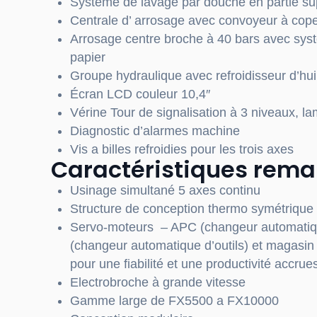
Système de lavage par douche en partie
su
Centrale d’ arrosage
avec convoyeur à copea
Arrosage centre broche
à 40 bars avec syst
papier
Groupe hydraulique avec refroidisseur d’hu
Écran LCD couleur 10,4″
Vérine
Tour
de signalisation à 3 niveaux, 
Diagnostic d’alarmes machine
Vis a billes refroidies
pour les trois axes
Caractéristiques rem
Usinage simultané 5 axes continu
Structure
de conception thermo
symétrique
Servo-moteurs
– APC (changeur automatiq
(changeur automatique d’outils) et magasin d
pour une fiabilité et une productivité accrue
Electrobroche
à grande vitesse
Gamme large de FX5500 a FX10000