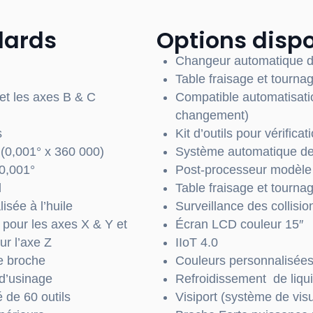
dards
Options disp
Changeur automatique de 
Table fraisage et tourn
et les axes B & C
Compatible automatisati
changement)
s
Kit d’outils pour vérifica
 (0,001° x 360 000)
Système automatique de l
 0,001°
Post-processeur modèl
l
Table fraisage et tourn
isée à l’huile
Surveillance des collisi
 pour les axes X & Y et
Écran LCD couleur 15″
ur l’axe Z
IIoT 4.0
de broche
Couleurs personnalisées
d’usinage
Refroidissement
de liqu
 de 60 outils
Visiport (système de vis